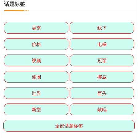
话题标签
吴京
线下
沪深300
4694.44
+43.13
+0.93%
价格
电梯
视频
冠军
波澜
挪威
世界
巨头
北证50
1134.24
+11.37
+1.01%
新型
献唱
全部话题标签