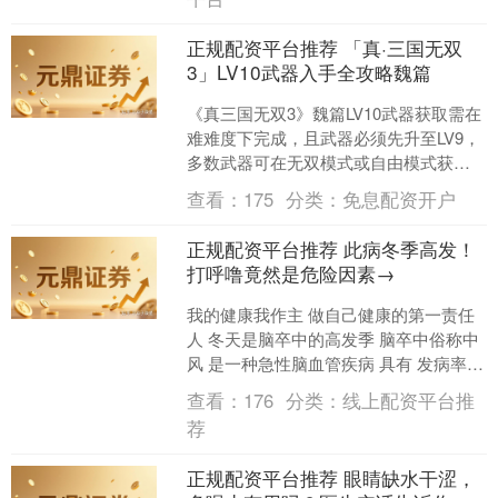
正规配资平台推荐 「真·三国无双
3」LV10武器入手全攻略魏篇
《真三国无双3》魏篇LV10武器获取需在
难难度下完成，且武器必须先升至LV9，
多数武器可在无双模式或自由模式获
取，但张辽的黄龙钩镰刀必须在无双模
查看：
175
分类：
免息配资开户
式的吕布传中获取....
正规配资平台推荐 此病冬季高发！
打呼噜竟然是危险因素→
我的健康我作主 做自己健康的第一责任
人 冬天是脑卒中的高发季 脑卒中俗称中
风 是一种急性脑血管疾病 具有 发病率
高、致残率高、死亡率高的特点 近年来
查看：
176
分类：
线上配资平台推
脑卒中发病....
荐
正规配资平台推荐 眼睛缺水干涩，