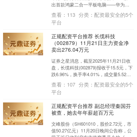
出首款鸿蒙二合一平板电脑——华为
MatePad Edge。这款产品被定位为“超旗
查看：
113
分类：
配资最安全的5个
舰”二....
平台
正规配资平台推荐 长缆科技
（002879）11月21日主力资金净
卖出276.04万元
证券之星消息，截至2025年11月21日收
盘，长缆科技(002879)报收于15.5元，下
跌6.96%，换手率4.01%，成交量5.52万
手，成交额8757.3....
查看：
107
分类：
配资最安全的5个
平台
正规配资平台推荐 副总经理秦国芬
被查，她去年年薪超百万元
文峰股份（SH601010，股价2.72元，市
值50.27亿元）11月20日晚间公告称，公