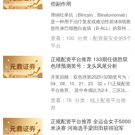
些副作用
博纳吐单抗（Blincyto，Blinatumomab）
是一种用于治疗复发或难治性前体B细胞
急性淋巴细胞白血病（B-ALL）的双特异
性抗体药物。其副作用主要涉及....
查看：
100
分类：
配资最安全的5个
平台
正规配资平台推荐 133期任德胜双
色球预测奖号：龙头凤尾分析
开奖回顾：双色球第2025132期奖号为：
04、08、10、21、23、32 + 11正规配资
平台推荐。 其中奇偶比为2:4，三区比为
3:1:2，龙头凤尾组合为....
查看：
78
分类：
线上配资平台推
荐
正规配资平台推荐 全运会女子5000
米决赛 河南选手梁田田获得冠军