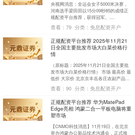
央视网消息：全运会女子5000米决赛，
河南选手梁田田以15分09秒85的成绩正
规配资平台推荐，获得冠军。....
查看：
79
分类：
免息配资开户
正规配资平台推荐 2025年11月21
日全国主要批发市场大白菜价格行
情
（原标题：2025年11月21日全国主要批
发市场大白菜价格行情） 市场 最高价 最
低价 大宗价 北京京丰岳各庄农副产品批
发市场 2.60 1.20 2.00 北....
查看：
90
分类：
免息配资开户
正规配资平台推荐 华为MatePad
Edge亮相 鸿蒙二合一平板电脑将重
塑市场
【CNMO科技消息】11月19日，在北京
举办鸿蒙办公新品技术沟通会，正式推