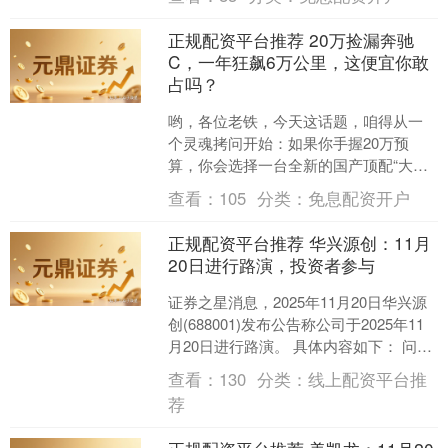
荐，当雷克萨斯....
正规配资平台推荐 20万捡漏奔驰
C，一年狂飙6万公里，这便宜你敢
深证成指
14311.01
+200.89
+1.42%
占吗？
哟，各位老铁，今天这话题，咱得从一
个灵魂拷问开始：如果你手握20万预
算，你会选择一台全新的国产顶配“大沙
发”，还是……一台挂着三叉星徽，仅仅
查看：
105
分类：
免息配资开户
跑了一年的准新奔驰C....
正规配资平台推荐 华兴源创：11月
20日进行路演，投资者参与
沪深300
4694.44
+43.13
+0.93%
证券之星消息，2025年11月20日华兴源
创(688001)发布公告称公司于2025年11
月20日进行路演。 具体内容如下： 问：
公司介绍： 答：本次活动的主要....
查看：
130
分类：
线上配资平台推
荐