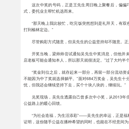
这次中奖的号码，正是王先生周日晚上聚餐后，偏偏巧巧
式，委托业主帮忙机选而来。
“那天晚上我比较忙，吃完饭突然想到是礼拜天，有双
打到榆林定边。”
尽管购彩方式随意，但吴先生的公益坚持却不随意。正
开奖当晚，梁帅帅尝试通知吴先生中奖消息，但他并未
店老板可能会通知本人，所以那天就很淡定。”过了大约半
“奖金到位之后，就存起来一部分，再留一部分流动资
不能因为中了奖就选择躺平。”面对684万奖金，吴先生十
忧，但我还会继续坚持下去，买个十块八块的，继续玩。”
兑奖现场，吴先生透露自己曾多次中小奖，从2013年
公益路上的暖心回馈。
“为社会造福，为生活添彩”——吴先生的幸运，正是
证明，这份随手公益在播种希望的同时，也能在不经意间为