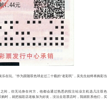
的娱乐在玩。”作为跟随双色球走过二十载的“老彩民”，吴先生始终将购彩当
目之间，但无论身在何方，他都会通过熟悉的投注站业主机选几注双色
采购时，就把福彩店老板加为好友，没法去彩票店时，我就联系他们，买