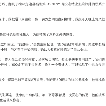
，翻到了榆林定边县福彩第61270721号投注站业主梁帅帅的联系方
色球，我把通讯录往出一翻，突然之间就翻到榆林，我想今天晚上彩票就
是这种长期理性投入，为他带来了意料之外的惊喜。
立即回应。“我没接，”吴先生回忆说，“因为我经常看新闻，知道中奖后
个小时，他才查了开奖信息，确认大奖真的降临到了自己头上。
金，作为生活必须的开支，还有项目周转。奖金是夫妻共同财产，我们也
分理性，“600多万也不是很多，作为一个普通人，可以说后半生也衣食无
倍投中得双色球三等奖2万多元，到近期3D玩法的3120元奖金，他都视作
福利彩票这一使命的生动体现。每一张彩票都是一次爱心的传递，他的故事
生活带来惊喜。