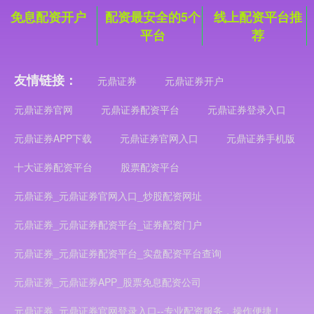
免息配资开户
配资最安全的5个
线上配资平台推
平台
荐
友情链接：
元鼎证券
元鼎证券开户
元鼎证券官网
元鼎证券配资平台
元鼎证券登录入口
元鼎证券APP下载
元鼎证券官网入口
元鼎证券手机版
十大证券配资平台
股票配资平台
元鼎证券_元鼎证券官网入口_炒股配资网址
元鼎证券_元鼎证券配资平台_证券配资门户
元鼎证券_元鼎证券配资平台_实盘配资平台查询
元鼎证券_元鼎证券APP_股票免息配资公司
元鼎证券_元鼎证券官网登录入口--专业配资服务，操作便捷！