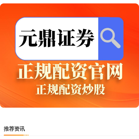
基金指数
7242.10
+12.30
+0.17%
国债指数
229.69
+0.10
+0.04%
推荐资讯