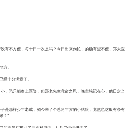
“没有不方便，每十日一次是吗？今日出来匆忙，的确有些不便，郑太医
地方。
已经十分满意了。
尚小，恐只能奉上医资，但郑老先生救命之恩，晚辈铭记在心，他日定当
小子是那样少年老成，如今来了个总角年岁的小姑娘，竟然也这般有条有
米？”
门又乘坐马车回了贾雨村府中，从后门悄悄进去了。