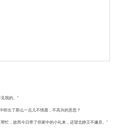
见我的。”
中听出了那么一点儿不情愿，不高兴的意思？
王帮忙，故而今日带了些家中的小礼来，还望北静王不嫌弃。”