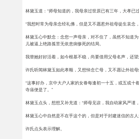
林黛玉道：“师母知道的，我母亲过世原已有三年，大孝已
“我想时常为母亲念经礼佛，但是又不愿惹外祖母徒生哀念
林黛玉心中默念：念您一声母亲，对不住了，虽然不知道为
儿被逼上绝路孤苦无依患病惨死的结局。
我替她好好活着，如今根基不稳，尚要借用父母名声，还望
许氏听闻林黛玉如此孝顺，又想悼念亡母，又不愿让外祖母
“这事好办，京中大户人家的女眷每逢初一十五，或五或十
寺庙便是了。”
林黛玉点头，想想又补充道：“师母见谅，我自幼家风严谨
林黛玉心中自然是不在乎这个的，但是对于封建迷信的古人
许氏点头表示理解。