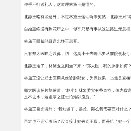
伸手不打送礼人，这道理林黛玉是懂的。
北静王略有些意外，不过林黛玉这话听来熨帖，北静王只“嗯
自始至终没有到花厅之中，似乎只是有事从这边路过无意撞
林黛玉跟紫鹃目送北静王离开。
只有郑太医嗤之以鼻，切，这臭小子去哪儿要从前院侧花厅
北静王走了，林黛玉立刻坐下来：“郑太医，我的脉象如何
林黛玉没让郑太医用悬丝诊脉那套，为保效果，当然是直接
郑太医诊脉片刻后道：“林小姐脉象委实有些奇怪，体内虚
是不去水，这虚寒之征恐怕难以痊愈。”
林黛玉目光沉静：“我知道了，很难。那么我需要面对什么？
再难也不还活着吗？没直接让她去阎王殿，而是给了她一个