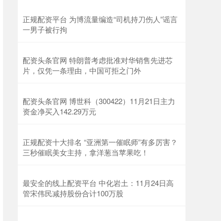
正规配资平台 为博流量编造“司机持刀伤人”谣言
一男子被行拘
沪深300
4621.80
-36.35
-0.78%
配资头条官网 特朗普考虑批准对华销售先进芯
片，仅凭一条理由，中国可拒之门外
配资头条官网 博世科（300422）11月21日主力
资金净买入142.29万元
正规配资十大排名 “亚洲第一催眠师”有多厉害？
三秒催眠美女主持，拿洋葱当苹果吃！
北证50
1109.58
-9.88
-0.88%
最安全的线上配资平台 中化岩土：11月24日高
管宋伟民减持股份合计100万股