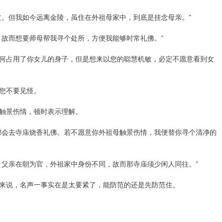
过。但我如今远离金陵，虽住在外祖母家中，到底是挂念母亲。”
，故而想要师母帮我寻个处所，方便我能够时常礼佛。”
何占用了你女儿的身子，但是想来以您的聪慧机敏，必定不愿意看到女
您不要见怪。
触景伤情，顿时表示理解。
都会去寺庙烧香礼佛。若不愿意你外祖母触景伤情，我便替你寻个清净的
，父亲在朝为官，外祖家中身份不同，故而那寺庙须少闲人同往。”
来说，名声一事实在是太要紧了，能防范的还是先防范住。