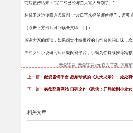
前院便传话来：“宝二爷已经与贾大官人辞别了。”
林黛玉这边便跟许氏辞别：“改日再来探望师傅师母，师母
（点击上方卡片可阅读全文哦↑↑↑）
感谢大家的阅读，如果感觉小编推荐的书符合你的口味，欢
关注女生小说研究所正规配资平台，小编为你持续推荐精彩
元鼎证券_元鼎证券app官方下载_深
上一篇：
配资咨询平台 必须珍藏的《九天龙帝》，处处
下一篇：
实盘配资网站 口碑之作《武侠：开局捡到小龙
相关文章