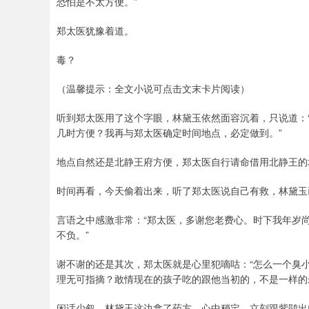
恐怕是不太方便。”
郑太医犹豫着道。
毒？
（温馨提示：全文小说可点击文末卡片阅读）
听到郑太医用了这个字眼，林黛玉依然面容沉着，只说道：
几时方便？我再与郑太医确定时间地点，必定做到。”
地点自然还是北静王府方便，郑太医自行请命借用北静王的
时间再看，今天偷着出来，听了郑太医说自己有救，林黛玉
言语之中感激非常：“郑太医，多谢您老费心。时下我年岁
不负。”
谢不谢的还是其次，郑太医就是心里犯嘀咕：“怎么一个臭
理无可指摘？敢情现在的孩子吃的跟他当初的，不是一样的
闲话少叙，林黛玉这边拿了药方，心中稍定，立刻跟紫鹃出