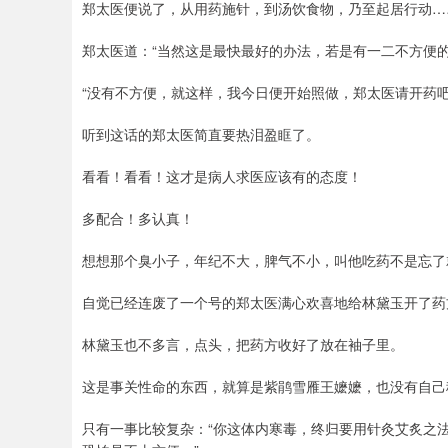
郑太医便说了，从用药施针，到汤饮食物，乃至起居行动…
郑太医道：“当然这是最快最好的办法，若是有一二不方便的
“没有不方便，就这样，我今日便开始照做，郑太医请开药
听到这话的郑太医简直要热泪盈眶了。
看看！看看！这才是病人求医应该有的态度！
多配合！多认真！
想想那个臭小子，年纪不大，脾气不小，叫他吃药不是忘了
自觉已经连废了一个号的郑太医满心欢喜地给林黛玉开了药
林黛玉也不多言，点头，把药方收好了放在袖子里。
这是事关性命的东西，就算是紫鹃雪雁王嬷嬷，也没有自己
只有一事比较复杂：“你这体内寒毒，终归要用针灸艾炙之