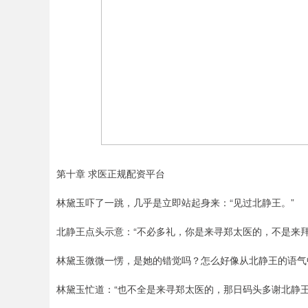
第十章 求医正规配资平台
林黛玉吓了一跳，几乎是立即站起身来：“见过北静王。”
北静王点头示意：“不必多礼，你是来寻郑太医的，不是来拜
林黛玉微微一愣，是她的错觉吗？怎么好像从北静王的语气
林黛玉忙道：“也不全是来寻郑太医的，那日码头多谢北静