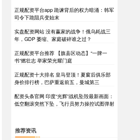
正规配资平台app 跪谏背后的权力暗涌：韩军
司令下跪阻兵变始末
实盘配资网站 没有赢家的战争！俄乌耗战三
年，GDP 萎缩、家庭破碎谁之过？
上证综指
3864.27
-14.16
-0.36%
正规配资平台推荐 【旗县区动态】“一牌一
书”燃壮志 举家荣光耀门庭
正规配资十大排名 皇马登顶！夏窗后俱乐部
身价排行榜，巴萨重返前五，曼城第三
配资头条官网 印度“光辉”战机坠毁最新画面：
低空翻滚突然下坠，飞行员努力操控试图弹射
深证成指
13981.44
-162.76
-1.15%
推荐资讯