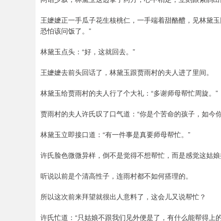
王嬷嬷正一手瓜子花生核桃仁，一手端着甜酪醴，见林黛玉
恐怕该问饭了。”
林黛玉点头：“好，这就回去。”
王嬷嬷去前头回话了，林黛玉跟贾雨村的夫人进了里间。
林黛玉给贾雨村的夫人行了个大礼：“多谢师母帮忙周旋。”
贾雨村的夫人许氏叹了口气道：“你是个苦命的孩子，如今
林黛玉立即接口道：“有一件事是真要师母帮忙。”
许氏脸色微微异样，倒不是觉得不想帮忙，而是感觉这姑娘
听说以前是个清高性子，连雨村都不如何搭理的。
所以这次前来拜望就很出人意料了，这会儿又说帮忙？
许氏忙道：“只姑娘不跟我们见外便是了，有什么能帮得上的