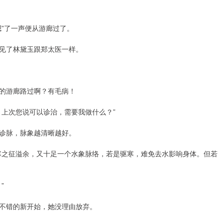
”了一声便从游廊过了。
见了林黛玉跟郑太医一样。
的游廊路过啊？有毛病！
？上次您说可以诊治，需要我做什么？”
诊脉，脉象越清晰越好。
寒之征溢余，又十足一个水象脉络，若是驱寒，难免去水影响身体。但若
”
不错的新开始，她没理由放弃。