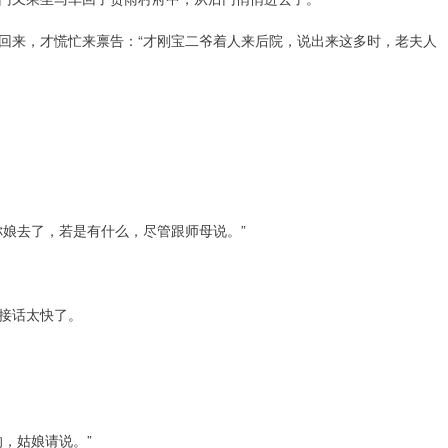
回来，才慌忙来禀告：“才刚宝二爷着人来后院，说出来这多时，老夫人
你娘去了，若是有什么，尽管跟师母说。”
接话太快了。
，姑娘请说。”