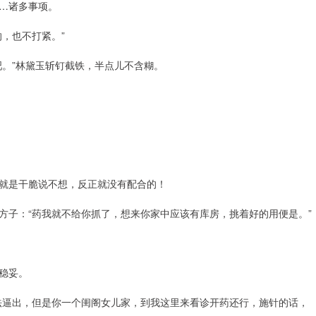
…诸多事项。
，也不打紧。”
吧。”林黛玉斩钉截铁，半点儿不含糊。
就是干脆说不想，反正就没有配合的！
方子：“药我就不给你抓了，想来你家中应该有库房，挑着好的用便是。”
稳妥。
法逼出，但是你一个闺阁女儿家，到我这里来看诊开药还行，施针的话，