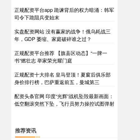
正规配资平台app 跪谏背后的权力暗涌：韩军
深证成指
14311.01
+200.89
+1.42%
司令下跪阻兵变始末
实盘配资网站 没有赢家的战争！俄乌耗战三
年，GDP 萎缩、家庭破碎谁之过？
正规配资平台推荐 【旗县区动态】“一牌一
书”燃壮志 举家荣光耀门庭
正规配资十大排名 皇马登顶！夏窗后俱乐部
沪深300
4694.44
+43.13
+0.93%
身价排行榜，巴萨重返前五，曼城第三
配资头条官网 印度“光辉”战机坠毁最新画面：
低空翻滚突然下坠，飞行员努力操控试图弹射
推荐资讯