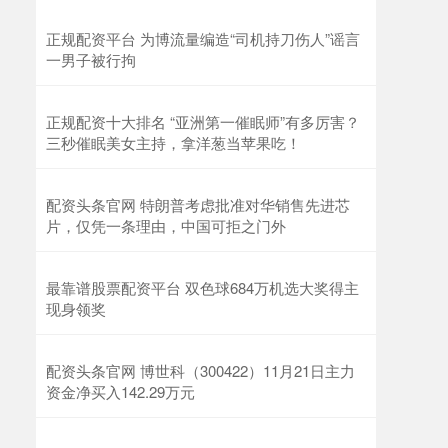
北证50
1134.24
+11.37
+1.01%
正规配资平台 为博流量编造“司机持刀伤人”谣言
一男子被行拘
正规配资十大排名 “亚洲第一催眠师”有多厉害？
三秒催眠美女主持，拿洋葱当苹果吃！
配资头条官网 特朗普考虑批准对华销售先进芯
创业板指
3563.12
+47.56
+1.35%
片，仅凭一条理由，中国可拒之门外
最靠谱股票配资平台 双色球684万机选大奖得主
现身领奖
配资头条官网 博世科（300422）11月21日主力
资金净买入142.29万元
基金指数
7242.10
+12.30
+0.17%