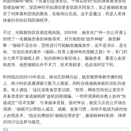
肉如何瞬间“钢化”？答案仍是潜意识。个体在听到“你的身体逐渐变得
坚硬如钢”时，深层神经开始调动更多肌群共同发力，加之被催眠者放
弃了对疼痛和恐惧的聚焦，实验得以完成。这不是魔法，而是人类身
体被封存的自我防御程序。
不过，光顾着惊叹容易忽视风险。2003年，杨安在广州一次公开课上
拒绝了一名癫痫患者的体验请求。对方抱怨他“故作神秘”，杨安解
释：“催眠不适合你，贸然进行可能触发癫痫发作，这不是演出，是生
命。”在他后来的著作《催眠—世界上最神奇的觉醒之路》中，专门列
出七类不宜催眠人群，包括精神分裂症病人、癫痫患者、重度心血管
病患等。他把催眠比作手术刀，技术再精湛，也必须对症下药。
时间线拉回2010年前后，移动互联网兴起，杨安顺势将教学搬到线
上。两小时的直播课吸引数万人围观，同时在线催眠体验区排队到凌
晨。有人调侃：“这比深夜食堂更治愈。”然而，网络空间也让某些不
具备资质的“速成催眠师”趁机招摇撞骗。一些所谓课程在教人如何“快
速成交”“话术洗脑”，引来媒体质疑。面对争议，杨安几次在公开场合
强调：“催眠可以帮助人减压、戒瘾、改善习惯，但绝不能成为操控他
人的黑巫术。”他还自费组织“催眠伦理讲堂”，邀请精神科医师、律师
共同讨论边界与规范。