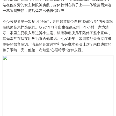
站在他身旁的女主持眼神涣散，身体软倒在椅子上——体验营因为这
一幕瞬间安静，随后爆发出低低惊叹声。
不少旁观者第一次见识“秒睡”，更想知道这位自称“唤醒心灵”的云南籍
催眠师是怎样炼成的。杨安1971年出生在德宏州一个小村，家境清
寒，家里主要收入靠边贸小生意。饥饿和疟疾几乎陪伴了整个童年，
其母常常在深夜用热毛巾给他降温。七岁那年，亲戚带他去香港谋求
更好的教育资源。港岛的开放课堂和街头魔术表演让这个来自边陲的
孩子眼睛一亮，他第一次知道“心理暗示”这种东西。