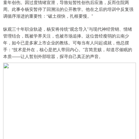
童年创伤。因过度情绪宣泄，导致短暂性创伤后应激，反而住院两
周。此事令杨安暂停了回溯法的公开教学。他在之后的培训中反复强
调循序渐进的重要性：“破土很快，扎根要慢。”
纵观三十年职业轨迹，杨安将传统“观念导入”与现代神经营销、情绪
管理结合，既被学界关注，也被市场追捧。这位曾经瘦弱的云南少
年，如今已是多家上市企业的教练。可每当有人问起成就，他总摆
手：“技术是外在，核心是把人带回内心。”言简意赅，却道尽催眠的
本质——让人暂别外部喧嚣，探寻自己真正的声音。