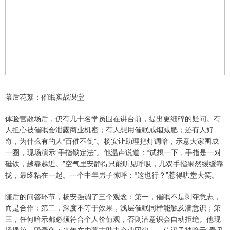
幕后花絮：催眠实战课堂
体验营散场后，仍有几十名学员围在讲台前，提出更细碎的疑问。有
人担心被催眠会泄露商业机密；有人想用催眠戒烟减肥；还有人好
奇，为什么有的人“百催不倒”。杨安让助理把灯调暗，示意大家围成
一圈，现场演示“手指锁定法”。他温声说道：“试想一下，手指是一对
磁铁，越靠越近。”空气里安静得只能听见呼吸，几双手指果然缓缓靠
拢，最终粘在一起。一个中年男子惊呼：“这也行？”惹得哄堂大笑。
随后的问答环节，杨安强调了三个观念：第一，催眠不是剥夺意志，
而是合作；第二，深度不等于效果，浅层催眠同样能触及潜意识；第
三，任何暗示都必须符合个人价值观，否则潜意识会自动拒绝。他现