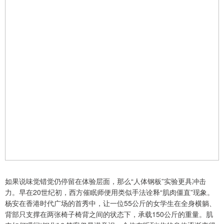
如果说味觉错觉仍停留在体验层面，那么“人体钢板”实验更具冲击
力。早在20世纪初，西方催眠师便用类似手法诠释“肌肉僵直”现象。
杨安在香港时代广场的首秀中，让一位55公斤的女学生在全身横躺、
背部只支撑在两张椅子椅背之间的状态下，承载150公斤的重量。肌