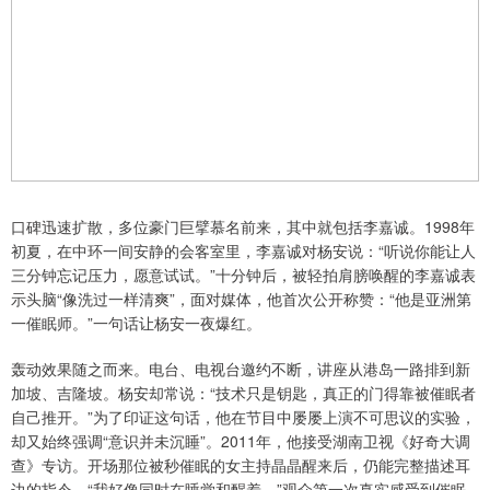
口碑迅速扩散，多位豪门巨擘慕名前来，其中就包括李嘉诚。1998年
初夏，在中环一间安静的会客室里，李嘉诚对杨安说：“听说你能让人
三分钟忘记压力，愿意试试。”十分钟后，被轻拍肩膀唤醒的李嘉诚表
示头脑“像洗过一样清爽”，面对媒体，他首次公开称赞：“他是亚洲第
一催眠师。”一句话让杨安一夜爆红。
轰动效果随之而来。电台、电视台邀约不断，讲座从港岛一路排到新
加坡、吉隆坡。杨安却常说：“技术只是钥匙，真正的门得靠被催眠者
自己推开。”为了印证这句话，他在节目中屡屡上演不可思议的实验，
却又始终强调“意识并未沉睡”。2011年，他接受湖南卫视《好奇大调
查》专访。开场那位被秒催眠的女主持晶晶醒来后，仍能完整描述耳
边的指令，“我好像同时在睡觉和醒着。”观众第一次真实感受到催眠