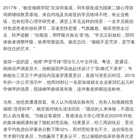
2017年，“杨安催眠学院”在深圳落成，同年获批成为国家二级心理咨
询师继续教育基地。来自内地及东南亚的学员络绎不绝，有企业教
练，也有犯罪心理学研究者。课堂上常见这样的情景：一名学员模拟
对焦虑患者的放松诱导，语速忽快忽慢，气氛尴尬。杨安突然走过
去，轻声提醒：“别着急，用呼吸共振去‘牵’他。”学员立刻放松，陪同
体验者调整呼吸，效果明显提高。杨安总结：“催眠不是咒语，是节奏
和信任的艺术。”
值得一提的是，他将“声音节律”理论引入中文环境。粤语、普通话、
闽南语声调差异大，他根据四声高低起伏设计了“阶梯式下潜术”，号
称能在三至五个声波段内迅速穿透显意识，直接与潜意识对话。2019
年的一次公开演示中，他用26秒让一名新加坡籍女企业家回忆起儿时
学钢琴的场景，现场钢琴曲错落有致，连伴奏老师都连连称奇。
当然，他也曾遭遇质疑。有人认为现场实验有托，也有人拍视频指责
催眠“违背科学”。杨安面对镜头淡淡回应：“愿信的人来体验，不愿信
的人就当看戏。”为验证客观性，香港浸会大学心理系在2020年对他
的集体催眠课程做了随机对照实验。结果显示，经三周训练后，受试
者平均焦虑自评量表分数下降32%，而对照组变化不大。这份报告在
学术期刊发表后，为他赢得了更多认可，也让催眠的临床价值再次进