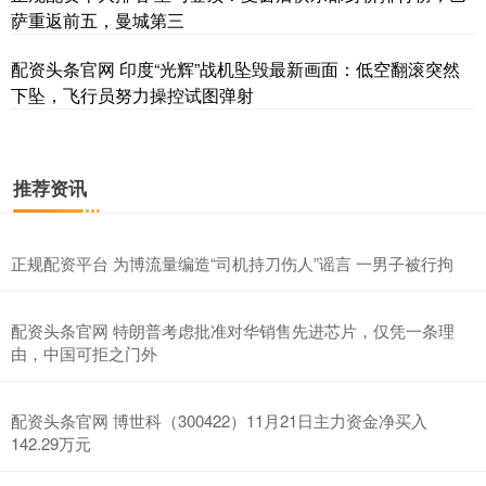
深证成指
14172.61
+28.40
+0.20%
萨重返前五，曼城第三
配资头条官网 印度“光辉”战机坠毁最新画面：低空翻滚突然
下坠，飞行员努力操控试图弹射
推荐资讯
沪深300
4656.21
-1.95
-0.04%
正规配资平台 为博流量编造“司机持刀伤人”谣言 一男子被行拘
配资头条官网 特朗普考虑批准对华销售先进芯片，仅凭一条理
由，中国可拒之门外
配资头条官网 博世科（300422）11月21日主力资金净买入
142.29万元
北证50
1120.24
+0.78
+0.07%