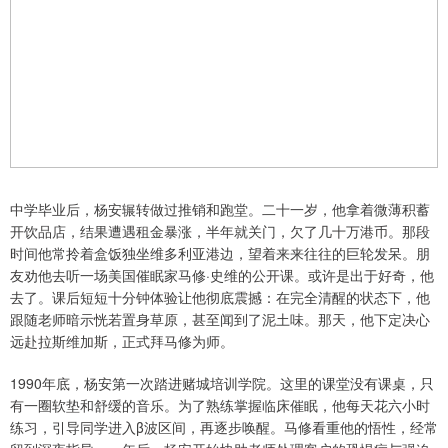
中学毕业后，杨安辗转做过推销和跑堂。二十一岁，他拿着微薄积蓄
开饮品店，结果遭遇租金暴涨，半年就关门，欠了几十万港币。那段
时间他常拎着盒饭独坐维多利亚港边，望着来来往往的巨轮发呆。朋
友劝他去听一场美国催眠家马修·史维的公开课。或许是出于好奇，他
去了。课后短短十分钟体验让他彻底震撼：在完全清醒的状态下，他
跟随老师暗示恍若置身草原，甚至闻到了泥土味。那天，他下定决心
远赴拉斯维加斯，正式拜马修为师。
1990年底，杨安第一次踏进赌城培训学院。这里的课堂没有课桌，只
有一圈软垫和舒缓的音乐。为了熟练掌握临床催眠，他每天花六小时
练习，引导同学进入β波区间，再逐步唤醒。马修看重他的悟性，经常