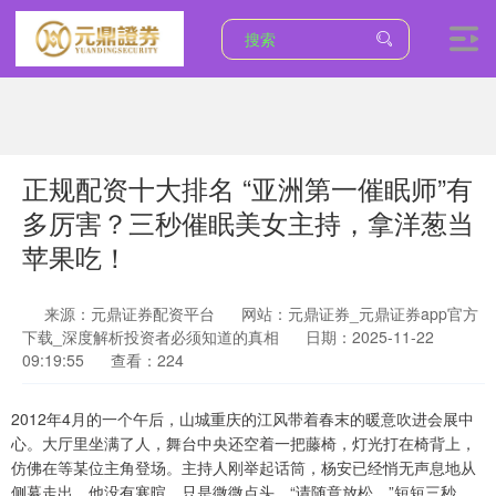
正规配资十大排名 “亚洲第一催眠师”有
多厉害？三秒催眠美女主持，拿洋葱当
苹果吃！
来源：元鼎证券配资平台
网站：元鼎证券_元鼎证券app官方
下载_深度解析投资者必须知道的真相
日期：2025-11-22
09:19:55
查看：224
2012年4月的一个午后，山城重庆的江风带着春末的暖意吹进会展中
心。大厅里坐满了人，舞台中央还空着一把藤椅，灯光打在椅背上，
仿佛在等某位主角登场。主持人刚举起话筒，杨安已经悄无声息地从
侧幕走出。他没有寒暄，只是微微点头，“请随意放松。”短短三秒，