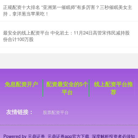
正规配资十大排名 “亚洲第一催眠师”有多厉害？三秒催眠美女主
持，拿洋葱当苹果吃！
最安全的线上配资平台 中化岩土：11月24日高管宋伟民减持股
份合计100万股
创业板指
3546.88
+11.74
+0.33%
免息配资开户
配资最安全的5个
线上配资平台推
平台
荐
友情链接：
股票配资平台
基金指数
7231.09
-0.34
0.00%
Powered by
元鼎证券_元鼎证券app官方下载_深度解析投资者必须知