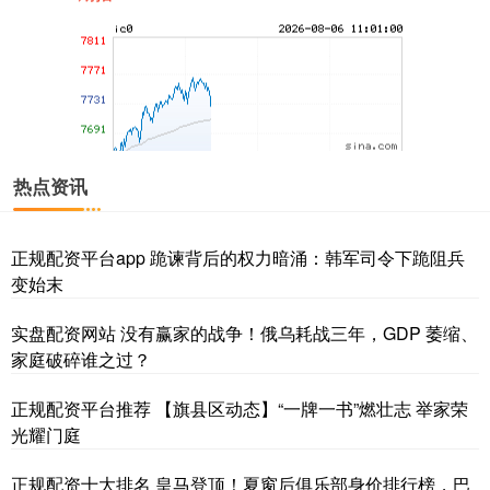
期指IC0
7734.00
+3.00
+0.04%
热点资讯
正规配资平台app 跪谏背后的权力暗涌：韩军司令下跪阻兵
上证综指
3885.11
+6.68
+0.17%
变始末
实盘配资网站 没有赢家的战争！俄乌耗战三年，GDP 萎缩、
家庭破碎谁之过？
正规配资平台推荐 【旗县区动态】“一牌一书”燃壮志 举家荣
光耀门庭
正规配资十大排名 皇马登顶！夏窗后俱乐部身价排行榜，巴