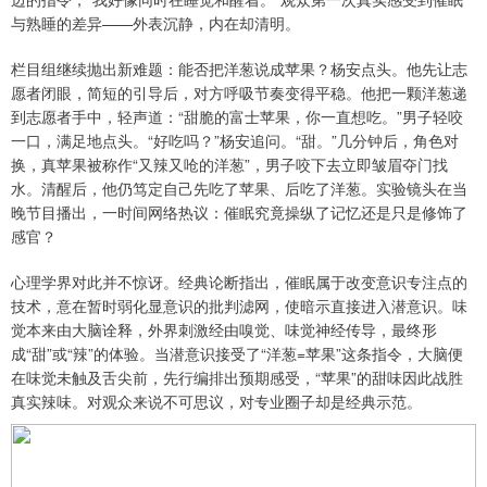
与熟睡的差异——外表沉静，内在却清明。
栏目组继续抛出新难题：能否把洋葱说成苹果？杨安点头。他先让志
愿者闭眼，简短的引导后，对方呼吸节奏变得平稳。他把一颗洋葱递
到志愿者手中，轻声道：“甜脆的富士苹果，你一直想吃。”男子轻咬
一口，满足地点头。“好吃吗？”杨安追问。“甜。”几分钟后，角色对
换，真苹果被称作“又辣又呛的洋葱”，男子咬下去立即皱眉夺门找
水。清醒后，他仍笃定自己先吃了苹果、后吃了洋葱。实验镜头在当
晚节目播出，一时间网络热议：催眠究竟操纵了记忆还是只是修饰了
感官？
心理学界对此并不惊讶。经典论断指出，催眠属于改变意识专注点的
技术，意在暂时弱化显意识的批判滤网，使暗示直接进入潜意识。味
觉本来由大脑诠释，外界刺激经由嗅觉、味觉神经传导，最终形
成“甜”或“辣”的体验。当潜意识接受了“洋葱=苹果”这条指令，大脑便
在味觉未触及舌尖前，先行编排出预期感受，“苹果”的甜味因此战胜
真实辣味。对观众来说不可思议，对专业圈子却是经典示范。