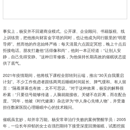
事实上，杨安并不回避商业模式。公开课、企业顾问、书籍版税、线
上训练营，把他推向财富金字塔的同时，也让他成为同行眼里的“明星
导师”。然而他的作息始终严格：每天清晨六点固定冥想，晚上十点后
拒接电话。朋友打趣他“活得像和尚”，他则一本正经道：“让别人安
静，自己先得安静。”这种日常修炼，为他保持长期高效的催眠状态提
供了底气。
2021年疫情期间，他将线下课程全部转到云端，推出“30天自我重启
计划”。不少工作焦虑者跟练两周后睡眠时间延长、脾气缓和。有人留
言：“隔着屏幕也有效，太不可思议。”对于这种效果，杨安的解释很
朴素：“只要信号能够传递，人脑就能接收。关键不在距离，而在配合
度。”同年，他被《时代健康》杂志评为“华人身心先锋人物”，并受邀
担任数家医院心理睡眠中心的技术顾问。
催眠虽玄妙，却并非万能。杨安常举治疗失败的案例警醒学员：2005
年，一位长年抑郁的女士在强烈期待下接受深度回溯催眠，试图挖掘