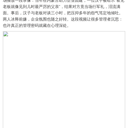
场播放一段录像：当年在内蒙古助力企业团建，一位汉子被暗示“看见
老板就像见到儿时最严厉的父亲”，结果对方竟当场行军礼，泪流满
面。事后，汉子与老板对谈三小时，把压抑多年的怨气笃定地倾吐。
两人冰释前嫌，企业氛围也随之好转。这段视频让很多管理者沉思：
也许真正的管理密码就藏在心理深处。
上证综指
3883.93
+5.50
+0.14%