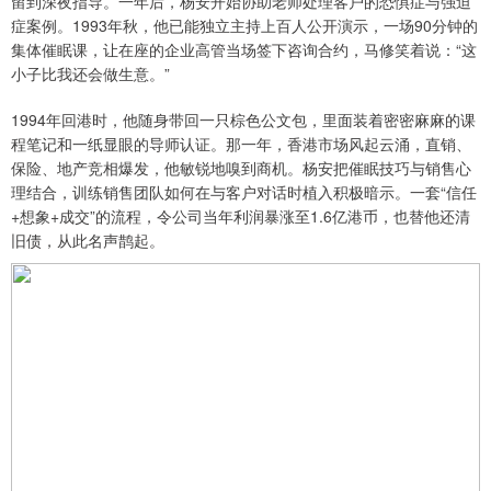
留到深夜指导。一年后，杨安开始协助老师处理客户的恐惧症与强迫
症案例。1993年秋，他已能独立主持上百人公开演示，一场90分钟的
集体催眠课，让在座的企业高管当场签下咨询合约，马修笑着说：“这
小子比我还会做生意。”
1994年回港时，他随身带回一只棕色公文包，里面装着密密麻麻的课
程笔记和一纸显眼的导师认证。那一年，香港市场风起云涌，直销、
保险、地产竞相爆发，他敏锐地嗅到商机。杨安把催眠技巧与销售心
理结合，训练销售团队如何在与客户对话时植入积极暗示。一套“信任
+想象+成交”的流程，令公司当年利润暴涨至1.6亿港币，也替他还清
旧债，从此名声鹊起。