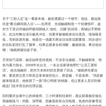
关于“三秒入定”这一看家本领，杨安透露过一个细节。他说，最短路
径是“断点瞬间插入法”——先用音、光或触碰制造一个轻微惊吓，趁
对方下意识停顿的呼吸间隙植入“放松、沉睡”的词语，再辅以手势暗
示。此法对舞台演示极具冲击，但要求被催眠者信任度高、现场噪音
低，否则容易失败。他曾在一场露天商业活动里试图重现，同步进行
的乐队彩排打乱了频率，结果志愿者全程清醒，尴尬收场。事后他自
嘲：“催眠师最怕架子鼓。”
尽管技巧花哨，杨安始终坚持底线：不涉非法催眠，不触碰财务、情
色与暴力指令。2008年在台北，一名企业家请他帮忙“让员工更听
话”。他当场婉拒，把对方未拆封的支票推了回去，“催眠师先要自
律。要是把注意力和意志拿来操控别人，那是贼，不是老师。”消息被
媒体报道后，他收获了一面“澄心明德”的锦旗，也让更多人意识到催
眠这门技术背后的伦理议题。
回到重庆会展中心的体验营。三小时课程结束时，观众跟着杨安做自
我催眠练习：闭眼、深呼吸、想象面前有台旧电视，焦虑内容像雪花