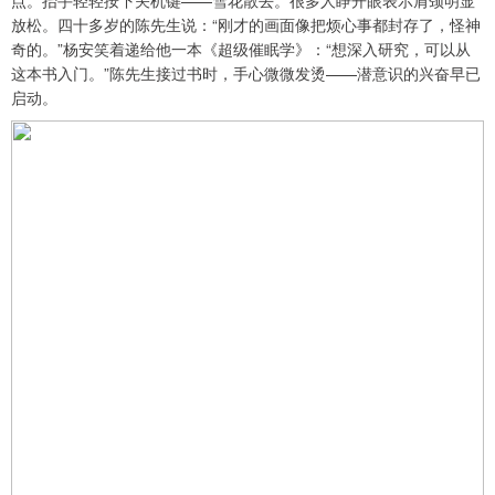
点。抬手轻轻按下关机键——雪花散去。很多人睁开眼表示肩颈明显
放松。四十多岁的陈先生说：“刚才的画面像把烦心事都封存了，怪神
奇的。”杨安笑着递给他一本《超级催眠学》：“想深入研究，可以从
这本书入门。”陈先生接过书时，手心微微发烫——潜意识的兴奋早已
启动。