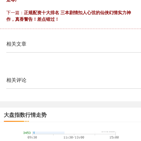
下一篇：
正规配资十大排名 三本剧情扣人心弦的仙侠幻情实力神
作，真香警告！差点错过！
北证50
1120.14
+0.68
+0.06%
相关文章
相关评论
创业板指
3544.51
+9.37
+0.26%
大盘指数行情走势