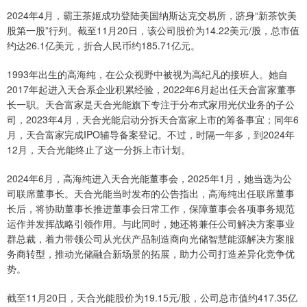
2024年4月，霸王茶姬成功登陆美国纳斯达克交易所，跻身“新茶饮美
股第一股”行列。截至11月20日，该公司股价为14.22美元/股，总市值
约达26.1亿美元，折合人民币约185.71亿元。
1993年出生的高海纯，在公众视野中被视为高纪凡的接班人。她自
2017年起进入天合系企业积累经验，2022年6月起出任天合富家董事
长一职。天合富家是天合光能旗下专注于分布式家用光伏业务的子公
司，2023年4月，天合光能启动分拆天合富家上市的筹备事宜；同年6
月，天合富家完成IPO辅导备案登记。不过，时隔一年多，到2024年
12月，天合光能终止了这一分拆上市计划。
2024年6月，高海纯进入天合光能董事会，2025年1月，她当选为公
司联席董事长。天合光能当时发布的公告指出，高海纯出任联席董事
长后，将协助董事长推进董事会日常工作，保障董事会各项事务规范
运作并发挥战略引领作用。与此同时，她还将兼任公司解决方案事业
群总裁，着力带领公司从光伏产品制造商向光储智慧能源解决方案服
务商转型，推动光储融合新场景的拓展，助力公司打造差异化竞争优
势。
截至11月20日，天合光能股价为19.15元/股，公司总市值约417.35亿