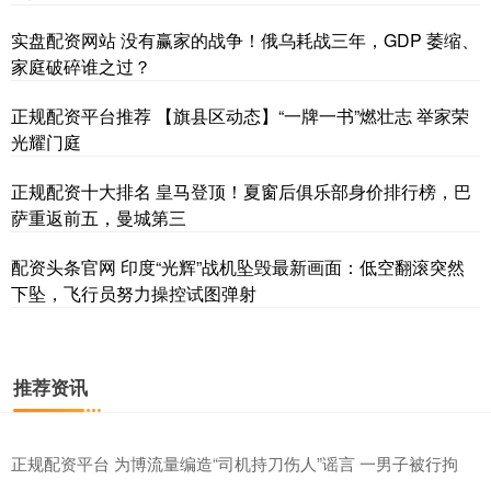
实盘配资网站 没有赢家的战争！俄乌耗战三年，GDP 萎缩、
家庭破碎谁之过？
正规配资平台推荐 【旗县区动态】“一牌一书”燃壮志 举家荣
光耀门庭
正规配资十大排名 皇马登顶！夏窗后俱乐部身价排行榜，巴
萨重返前五，曼城第三
配资头条官网 印度“光辉”战机坠毁最新画面：低空翻滚突然
下坠，飞行员努力操控试图弹射
推荐资讯
正规配资平台 为博流量编造“司机持刀伤人”谣言 一男子被行拘