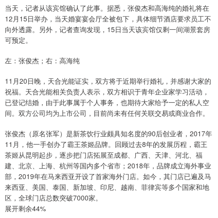
当天，记者从该宾馆确认了此事。据悉，张俊杰和高海纯的婚礼将在
12月15日举办，当天婚宴宴会厅全被包下，具体细节酒店要求员工不
向外透露。另外，记者查询发现，15日当天该宾馆仅剩一间湖景套房
可预定。
左：张俊杰；右：高海纯
11月20日晚，天合光能证实，双方将于近期举行婚礼，并感谢大家的
祝福。天合光能相关负责人表示，双方相识于青年企业家学习活动，
已登记结婚，由于此事属于个人事务，也期待大家给予一定的私人空
间。双方公司均为上市公司，目前尚未有任何关联交易或商业合作。
张俊杰（原名张军）是新茶饮行业颇具知名度的90后创业者，2017年
11月，他一手创办了霸王茶姬品牌。回顾过去8年的发展历程，霸王
茶姬从昆明起步，逐步把门店拓展至成都、广西、天津、河北、福
建、北京、上海、杭州等国内多个省市；2018年，品牌成立海外事业
部，2019年在马来西亚开设了首家海外门店。如今，其门店已遍及马
来西亚、美国、泰国、新加坡、印尼、越南、菲律宾等多个国家和地
区，全球门店总数突破7000家。
展开剩余44%