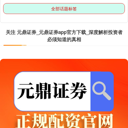
全部话题标签
关注 元鼎证券_元鼎证券app官方下载_深度解析投资者
必须知道的真相
创业板指
3576.07
+60.51
+1.72%
基金指数
7236.26
+6.46
+0.09%