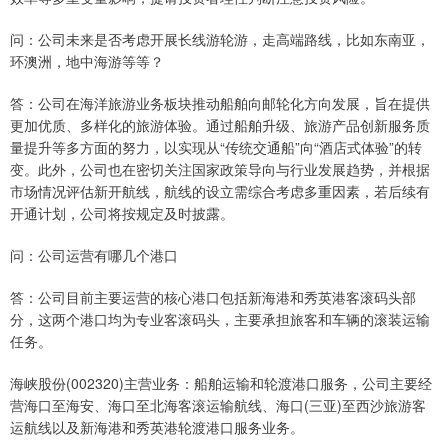
问：公司未来是否考虑开展长线游轮游，走高端路线，比如东南亚，
环澳洲，地中海游等等？
答：公司在海洋旅游业务板块推动船舶向邮轮化方向发展，旨在提供
更加优质、多样化的旅游体验。通过船舶升级、旅游产品创新服务质
量提升等多方面的努力，以实现从“传统交通船”向“酒店式体验”的转
变。此外，公司也在密切关注国家政策导向与行业发展趋势，并根据
市场情况评估新开航线，航线的设立需综合考虑多重因素，若后续有
开通计划，公司将按规定及时披露。
上证综指
3940.04
+39.68
+1.02%
问：公司运营有哪几个港口
答：公司目前主要运营的核心港口包括新海港和秀英港客滚码头部
分，这两个港口均为专业客滚码头，主要承担旅客和车辆的滚装运输
任务。
海峡股份(002320)主营业务：船舶运输和轮渡港口服务，公司主要经
营海口至海安、海口至北海客滚运输航线、海口(三亚)至西沙旅游客
运航线以及新海港和秀英港轮渡港口服务业务。