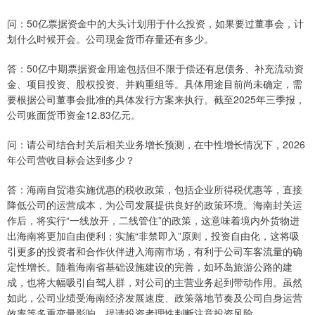
问：50亿票据资金中的大头计划用于什么投资，如果要过董事会，计
划什么时候开会。公司现金货币存量还有多少。
答：50亿中期票据资金用途包括但不限于偿还有息债务、补充流动资
金、项目投资、股权投资、并购重组等。具体用途目前尚未确定，需
要根据公司董事会批准的具体发行方案来执行。截至2025年三季报，
公司账面货币资金12.83亿元。
问：请公司结合封关后相关业务增长预测，在中性增长情况下，2026
年公司营收目标会达到多少？
答：海南自贸港实施优惠的税收政策，包括企业所得税优惠等，直接
降低公司的运营成本，为公司发展提供良好的政策环境。海南封关运
作后，将实行“一线放开，二线管住”的政策，这意味着境内外货物进
出海南将更加自由便利；实施“非禁即入”原则，投资自由化，这将吸
引更多的投资者和合作伙伴进入海南市场，有利于公司车客流量的确
定性增长。随着海南省基础设施建设的完善，如环岛旅游公路的建
成，也将大幅吸引自驾人群，对公司的主营业务起到带动作用。虽然
如此，公司业绩受海南经济发展速度、政策落地节奏及公司自身运营
效率等多重变量影响，提请投资者理性判断注意投资风险。