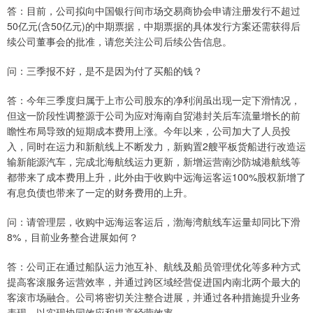
答：目前，公司拟向中国银行间市场交易商协会申请注册发行不超过
50亿元(含50亿元)的中期票据，中期票据的具体发行方案还需获得后
续公司董事会的批准，请您关注公司后续公告信息。
问：三季报不好，是不是因为付了买船的钱？
答：今年三季度归属于上市公司股东的净利润虽出现一定下滑情况，
但这一阶段性调整源于公司为应对海南自贸港封关后车流量增长的前
瞻性布局导致的短期成本费用上涨。今年以来，公司加大了人员投
入，同时在运力和新航线上不断发力，新购置2艘平板货船进行改造运
输新能源汽车，完成北海航线运力更新，新增运营南沙防城港航线等
都带来了成本费用上升，此外由于收购中远海运客运100%股权新增了
有息负债也带来了一定的财务费用的上升。
问：请管理层，收购中远海运客运后，渤海湾航线车运量却同比下滑
8%，目前业务整合进展如何？
答：公司正在通过船队运力池互补、航线及船员管理优化等多种方式
提高客滚服务运营效率，并通过跨区域经营促进国内南北两个最大的
客滚市场融合。公司将密切关注整合进展，并通过各种措施提升业务
表现，以实现协同效应和提高经营效率。