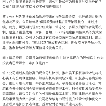
问：作为投资者最近损失惨重，请公司是如何为投资者利益服务的？
公司在哪些方面值得投资者长期投资呢？
答：公司对近期股价波动给您带来的损失深表关切，也理解您此刻的
焦虑与不安。公司始终将“保障投资者利益”置于治理核心，通过持
续、稳定、可预期的现金分红政策、常态化、多层次的投资者沟通机
制、建立了覆盖战略、财务、合规、ESG等维度的内控体系等方式保
障投资者利益。公司认为自身有直接受益海南自贸港政策红利、航运
业里的弱周期性质、“南北联动”释放整合红利、现金流与竞争结构优
异、盈利持续性强等方面值得投资者关注。
问：请总经理，公司是如何管理市值的？ 能支撑现在的股价吗？ 作为
投资者已经深套，该如何是好？
答：公司通过实施较高的现金分红比例、推出员工股权激励计划将核
心员工与公司利益捆绑、加强与机构的现场沟通、积极参与券商策略
会、推出可视化年报、举办股东馈活动、举办投资者开放日活动、常
态化召开业绩说明会等措施做好市值管理工作。股价短期波动受多种
因素影响，建议关注公司的长期价值和基本面，同时建议您根据自身
风险承受能力做出决策。公司将继续努力通过提升经营业绩和优化市
值管理来维护投资者利益。感谢您对公司的关注与支持。