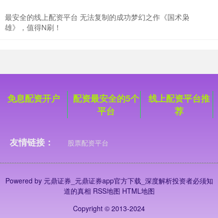
最安全的线上配资平台 无法复制的成功梦幻之作《国术枭
创业板指
3563.12
+47.56
+1.35%
雄》，值得N刷！
免息配资开户
配资最安全的5个
线上配资平台推
平台
荐
基金指数
7242.10
+12.30
+0.17%
友情链接：
股票配资平台
Powered by
元鼎证券_元鼎证券app官方下载_深度解析投资者必须知
道的真相
RSS地图
HTML地图
Copyright
© 2013-2024