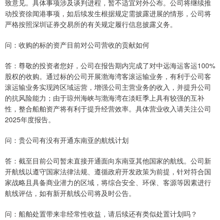
致意见。具体事项涉及谈判进程，暂不适宜对外公布。公司将继续推
动投资徐闻港事项，如后续发生根据规定需披露进展的情形，公司将
严格按照深圳证券交易所的有关规定履行信息披露义务。
问：收购的标的资产目前对公司营收的贡献如何
答：尊敬的投资者您好，公司在报告期内完成了对中远海运客运100%
股权的收购。通过标的公司开展渤海湾客滚运输业务，有利于公司客
滚运输业务实现跨区域运营，增强公司主营业务的收入，并提升公司
的抗风险能力；由于琼州海峡与渤海湾在淡旺季上具有较强的互补
性，整合船舶资产将有利于提升经营效率。具体营业收入请关注公司
2025年度报告。
问：贵公司有没有开通东南亚的航线计划
答：截至目前公司暂未直接开通面向东南亚其他国家的航线。公司新
开航线以遵守国家法律法规、遵循政府开发政策为前提，针对符合国
家战略且具备商业潜力的区域，将综合安全、环保、客源等因素进行
航线评估，如有新开航线公司将及时公告。
问：船舶处置带来非经常性收益，请后续还有类似处置计划吗？