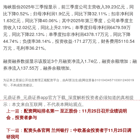
深证成指
14311.01
+200.89
+1.42%
海峡股份2025年三季报显示，前三季度公司主营收入39.23亿元，同
比下降0.52%；归母净利润1.9亿元，同比下降32.11%；扣非净利润
1.63亿元，同比下降40.06%；其中2025年第三季度，公司单季度主
营收入12.02亿元，同比上升2.19%；单季度归母净利润6479.59万
元，同比下降22.13%；单季度扣非净利润4378.17万元，同比下降
44.74%；负债率38.14%，投资收益-171.27万元，财务费用5110.54
万元，毛利率36.21%。
融资融券数据显示该股近3个月融资净流入1.74亿，融资余额增加；融
沪深300
4694.44
+43.13
+0.93%
券净流入137.55万，融券余额增加。
为证券之星据公开信息整理正规配资平台，由AI算法生成(网信算备310104345710301240019
号)，不构成投资建议。
元鼎证券_元鼎证券app官方下载_深度解析投资者必须知道的真相提
示：本文来自互联网，不代表本网站观点。
上一篇：
配资网站排名第一 至正股份：11月25日召开业绩说明
会，投资者参与
下一篇：
配资头条官网 兰州银行：中欧基金投资者于11月25日调
北证50
1134.24
+11.37
+1.01%
研我司