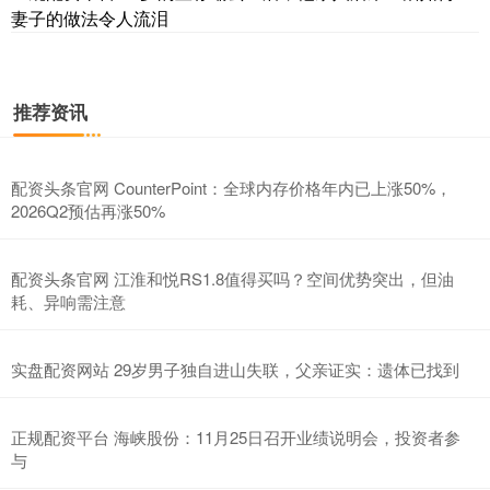
妻子的做法令人流泪
沪深300
4694.44
+43.13
+0.93%
推荐资讯
配资头条官网 CounterPoint：全球内存价格年内已上涨50%，
2026Q2预估再涨50%
配资头条官网 江淮和悦RS1.8值得买吗？空间优势突出，但油
耗、异响需注意
北证50
1134.24
+11.37
+1.01%
实盘配资网站 29岁男子独自进山失联，父亲证实：遗体已找到
正规配资平台 海峡股份：11月25日召开业绩说明会，投资者参
与