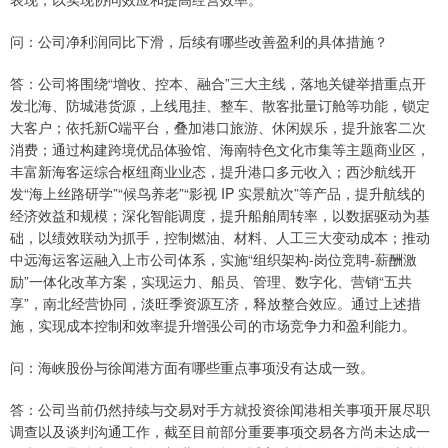
问：公司净利润同比下滑，后续有哪些改善盈利的具体措施？
答：公司将围绕“增收、控本、融合”三大主线，落地关键举措重点开
发北海、防城港货源，上线甩挂、整车、散客批量订舱等功能，锁定
大客户；依托新C端平台，叠加港口旅游、休闲娱乐，提升旅客二次
消费；通过构建跨境优品体验馆、海南特色文化市集等主题商业区，
丰富新海客运综合枢纽商业业态，提升港口多元收入；西沙航线开
发“海上丝路研学”“候鸟养老”“影视 IP 实景航次”等产品，提升航线的
经济效益和规模；深化智能调度，提升船舶周转率，以数据驱动为基
础，以绩效联动为抓手，控制燃油、材料、人工三大变动成本；推动
中远海运客运融入上市公司体系，实施“组织架构-岗位竞聘-薪酬激
励”一体化改革方案，实现运力、船员、管理、数字化、营销“五共
享”，南北经营协同，淡旺季资源互济，释放整合效应。通过上述措
施，实现成本控制和效率提升增强公司的市场竞争力和盈利能力。
问：海峡股份与徐闻港方面有哪些重点事项没有达成一致。
答：公司当前仍然持续与交易对手方就投资徐闻港相关事项开展尽职
调查以及谈判沟通工作，截至目前部分重要事项交易各方尚未达成一