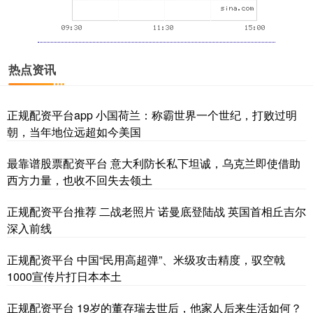
热点资讯
上证综指
3940.04
+39.68
+1.02%
正规配资平台app 小国荷兰：称霸世界一个世纪，打败过明
朝，当年地位远超如今美国
最靠谱股票配资平台 意大利防长私下坦诚，乌克兰即使借助
西方力量，也收不回失去领土
正规配资平台推荐 二战老照片 诺曼底登陆战 英国首相丘吉尔
深证成指
14311.01
+200.89
+1.42%
深入前线
正规配资平台 中国“民用高超弹”、米级攻击精度，驭空戟
1000宣传片打日本本土
正规配资平台 19岁的董存瑞去世后，他家人后来生活如何？