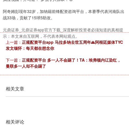
阿奇姆彭现年32岁，加纳籍前锋配资咨询平台，本赛季代表河南队出
战33场，贡献了15球5助攻。
元鼎证券_元鼎证券app官方下载_深度解析投资者必须知道的真相提
示：本文来自互联网，不代表本网站观点。
沪深300
4694.44
+43.13
+0.93%
上一篇：
正规配资平台app 马拉多纳去世五周年🙏阿根廷媒体TYC
发文缅怀：每天都在想念你
下一篇：
正规配资平台 多一人不会踢了！TA：埃弗顿内讧染红，
曼联多一人却不会踢了
相关文章
北证50
1134.24
+11.37
+1.01%
相关评论