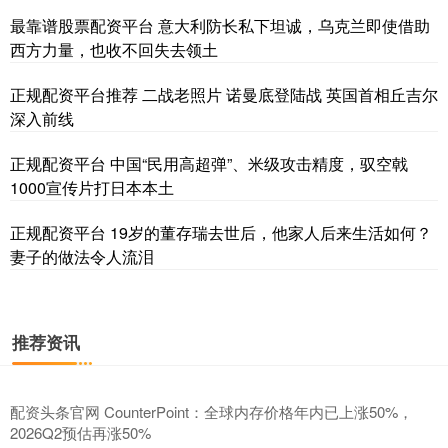
最靠谱股票配资平台 意大利防长私下坦诚，乌克兰即使借助
上证综指
3940.04
+39.68
+1.02%
西方力量，也收不回失去领土
正规配资平台推荐 二战老照片 诺曼底登陆战 英国首相丘吉尔
深入前线
正规配资平台 中国“民用高超弹”、米级攻击精度，驭空戟
1000宣传片打日本本土
正规配资平台 19岁的董存瑞去世后，他家人后来生活如何？
深证成指
14311.01
+200.89
+1.42%
妻子的做法令人流泪
推荐资讯
配资头条官网 CounterPoint：全球内存价格年内已上涨50%，
2026Q2预估再涨50%