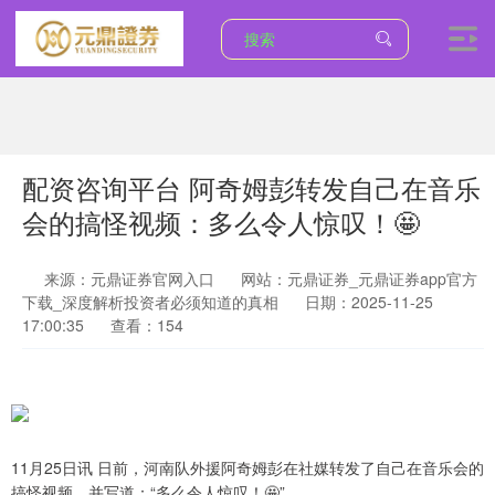
配资咨询平台 阿奇姆彭转发自己在音乐
上证综指
3940.04
+39.68
+1.02%
会的搞怪视频：多么令人惊叹！🤩
来源：元鼎证券官网入口
网站：元鼎证券_元鼎证券app官方
下载_深度解析投资者必须知道的真相
日期：2025-11-25
17:00:35
查看：154
深证成指
14311.01
+200.89
+1.42%
11月25日讯 日前，河南队外援阿奇姆彭在社媒转发了自己在音乐会的
搞怪视频，并写道：“多么令人惊叹！🤩”