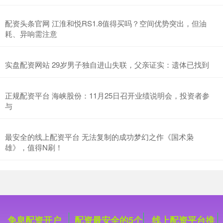
沪深300
4694.44
+43.13
+0.93%
配资头条官网 江淮和悦RS1.8值得买吗？空间优势突出，但油
耗、异响需注意
实盘配资网站 29岁男子独自进山失联，父亲证实：遗体已找到
正规配资平台 海峡股份：11月25日召开业绩说明会，投资者参
北证50
1134.24
+11.37
+1.01%
与
最安全的线上配资平台 无法复制的成功梦幻之作《国术枭
雄》，值得N刷！
创业板指
3563.12
+47.56
+1.35%
免息配资开户
配资最安全的5个
线上配资平台推