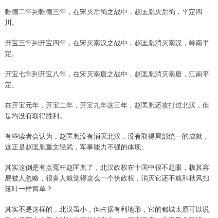
乾德二年到乾德三年，在宋灭后蜀之战中，赵匡胤灭后蜀，平定四
川。
开宝三年到开宝四年，在宋灭南汉之战中，赵匡胤消灭南汉，岭南平
定。
开宝七年到开宝八年，在宋灭南唐之战中，赵匡胤消灭南唐，江南平
定。
在开宝元年，开宝二年，开宝九年这三年，赵匡胤还攻打过北汉，但
是均没有取得胜利。
有些读者会认为，赵匡胤没有消灭北汉，没有取得局部统一的成就，
这正是赵匡胤重文轻武，军事能力不强的体现。
其实这倒是有点冤枉赵匡胤了，北汉政权在十国中很不起眼，极其容
易被人忽略，很多人就觉得这么一个伪政权，消灭它还不就和秋风扫
落叶一样简单？
其实不是这样的，北汉虽小，但占据有利地形，它的都城太原可以说