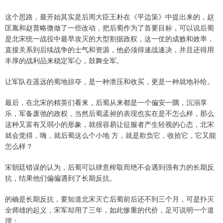
这个思路，最开始其实是后周大臣王朴在《平边策》中提出来的，赵
匡胤和赵普略微做了一些改动，把后蜀作为了首要目标，可以说后蜀
是北宋统一战役中最早攻灭的大型割据政权，这一仗的成败和效率，
直接关系到后续战争的士气和资源，他必须得速战速决，并且还得用
丰厚的战利品来稳定军心，鼓舞全军。
让军队在遥远的蜀地掠夺，是一种泄压和收买，更是一种就地补给。
最后，在北宋的精英们看来，后蜀从来都是一个偏安一隅，沉溺享
乐，军备废弛的政权，当然后蜀孟昶的表现也实在是不怎么样，那么
这种又富有又弱小的形象，就很容易让征服者产生轻视的心态，北宋
就会觉得，嗨，就后蜀这么个小地 方，就是欺负它，收拾它，它又能
怎么样？
宋朝廷错误的认为，后蜀可以肆意榨取而绝不会遇到强有力的长期反
抗，结果他们偏偏遇到了长期反抗。
的确是长期反抗，要知道北宋灭亡后蜀前后还不到三个月，可是扑灭
全师雄的起义，宋军却用了三年，如此惨重的代价，足可说明一个道
理：