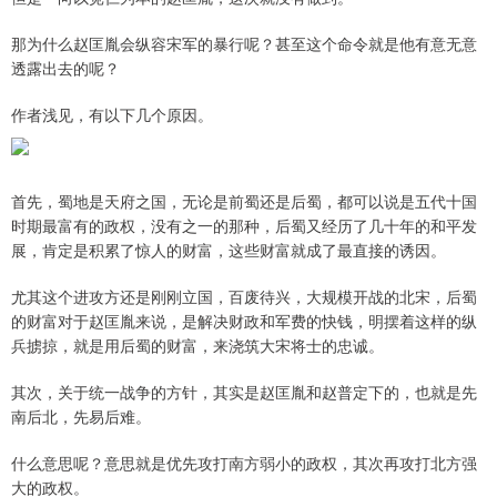
那为什么赵匡胤会纵容宋军的暴行呢？甚至这个命令就是他有意无意
透露出去的呢？
作者浅见，有以下几个原因。
首先，蜀地是天府之国，无论是前蜀还是后蜀，都可以说是五代十国
时期最富有的政权，没有之一的那种，后蜀又经历了几十年的和平发
展，肯定是积累了惊人的财富，这些财富就成了最直接的诱因。
尤其这个进攻方还是刚刚立国，百废待兴，大规模开战的北宋，后蜀
的财富对于赵匡胤来说，是解决财政和军费的快钱，明摆着这样的纵
兵掳掠，就是用后蜀的财富，来浇筑大宋将士的忠诚。
其次，关于统一战争的方针，其实是赵匡胤和赵普定下的，也就是先
南后北，先易后难。
什么意思呢？意思就是优先攻打南方弱小的政权，其次再攻打北方强
大的政权。