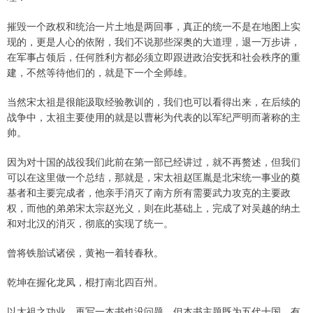
摧毁一个政权和统治一片土地是两回事，真正的统一不是在地图上实
现的，更是人心的依附，我们不说那些深奥的大道理，退一万步讲，
在军事占领后，任何胜利方都必须立即跟进政治安抚和社会秩序的重
建，不然等待他们的，就是下一个全师雄。
当然宋太祖是很能汲取经验教训的，我们也可以看得出来，在后续的
战争中，太祖主要使用的就是以曹彬为代表的以军纪严明而著称的主
帅。
因为对十国的战役我们此前在第一部已经讲过，就不再赘述，但我们
可以在这里做一个总结，那就是，宋太祖赵匡胤是北宋统一事业的奠
基者和主要完成者，他亲手消灭了南方所有需要武力攻克的主要政
权，而他的弟弟宋太宗赵光义，则在此基础上，完成了对吴越的纳土
和对北汉的消灭，彻底的实现了统一。
曾将铁胎试诸侯，黄袍一着转春秋。
乾坤在握化龙凤，棍打南北四百州。
以太祖之功业，再写一本书也没问题，但本书主题既为五代十国，有