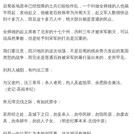
后蜀各地原本已经投降的士兵们纷纷作乱，一个叫做全师雄的人也揭
竿而起，发动起义，他被老百姓推举为兴蜀大王，起义军人数很快达
到十多万人，而且这十多万人中，绝大部分都是普通的民众。
全师雄的起义席卷了北宋的十七个州，历时三年才被宋军剿灭，可以
说虽然事败，但是给予到宋军的打击是沉重的。
我们要注意，四川地区的这次动荡，不是后蜀的残余势力发起的复国
类型的战争，而完全是普通百姓被宋军的暴行逼出来的，史所罕见。
刘邦入咸阳，有约法三章：
与父老约，法三章耳；杀人者死，伤人及盗抵罪。余悉除去秦法。
（史记·高祖本纪）
朱元璋北伐之际，有如此禁令：
若所经之处，及城下之日，勿妄杀人，勿夺民财，勿毁民居，勿废农
具，勿杀耕牛，勿掠人子女。（明史纪事本末·北伐中原）
但是一向以宽仁为本的赵匡胤，这次就没有做到。