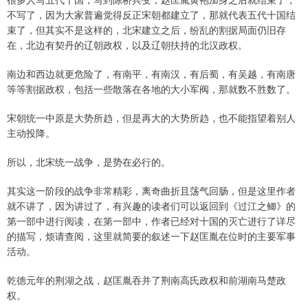
不写了，因为大家普遍觉得反正宋朝都建立了，那就代表五代十国结
束了，但其实不是这样的，北宋建立之后，纷乱的割据局面仍旧存
在，北边有契丹的辽朝政权，以及辽朝扶持的北汉政权。
南边和西边就更危险了，有南平，有南汉，有后蜀，有吴越，有南唐
等等割据政权，包括一些散落在各地的大小军阀，那就数不胜数了。
宋朝统一中原是大势所趋，但是再大的大势所趋，也不能指望着别人
主动投降。
所以，北宋统一战争，是势在必行的。
其实这一阶段的战争非常精彩，离奇曲折且荡气回肠，但是这里作者
就不讲了，因为讲过了，有兴趣的读者们可以返回到《过江之鲫》的
第一部中进行阅读，在第一部中，作者已经对十国的灭亡进行了详尽
的描写，烦请查阅，这里就简要的叙述一下赵匡胤在位时的主要军事
活动。
乾德元年的荆湖之战，赵匡胤吞并了荆南高氏政权和前湖南马楚政
权。