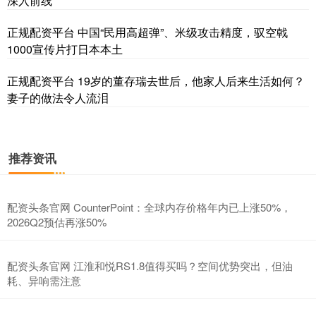
深入前线
正规配资平台 中国“民用高超弹”、米级攻击精度，驭空戟
1000宣传片打日本本土
正规配资平台 19岁的董存瑞去世后，他家人后来生活如何？
沪深300
4694.44
+43.13
+0.93%
妻子的做法令人流泪
推荐资讯
配资头条官网 CounterPoint：全球内存价格年内已上涨50%，
2026Q2预估再涨50%
北证50
1134.24
+11.37
+1.01%
配资头条官网 江淮和悦RS1.8值得买吗？空间优势突出，但油
耗、异响需注意