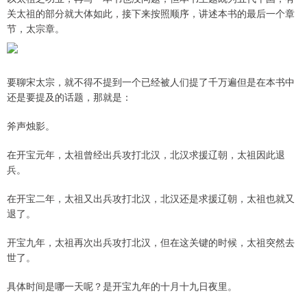
关太祖的部分就大体如此，接下来按照顺序，讲述本书的最后一个章
节，太宗章。
要聊宋太宗，就不得不提到一个已经被人们提了千万遍但是在本书中
还是要提及的话题，那就是：
斧声烛影。
在开宝元年，太祖曾经出兵攻打北汉，北汉求援辽朝，太祖因此退
兵。
在开宝二年，太祖又出兵攻打北汉，北汉还是求援辽朝，太祖也就又
上证综指
3940.04
+39.68
+1.02%
退了。
开宝九年，太祖再次出兵攻打北汉，但在这关键的时候，太祖突然去
世了。
具体时间是哪一天呢？是开宝九年的十月十九日夜里。