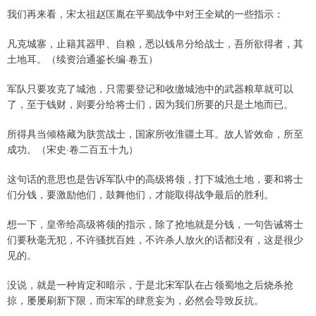
我们再来看，宋太祖赵匡胤在平蜀战争中对王全斌的一些指示：
凡克城寨，止籍其器甲、自粮，悉以钱帛分给战士，吾所欲得者，其
土地耳。（续资治通鉴长编·卷五）
军队只要攻克了城池，只需要登记和收缴城池中的武器粮草就可以
了，至于钱财，则要分给将士们，因为我们所要的只是土地而已。
所得具当倾格藏为肤赏战士，国家所收淮疆土耳。故人皆效命，所至
成功。（宋史·卷二百五十九）
这句话的意思也是告诉军队中的高级将领，打下城池土地，要和将士
们分钱，要激励他们，鼓舞他们，才能取得战争最后的胜利。
想一下，皇帝给高级将领的指示，除了抢地就是分钱，一句告诫将士
们要秋毫无犯，不许骚扰百姓，不许杀人放火的话都没有，这是很少
见的。
没说，就是一种肯定和暗示，于是北宋军队在占领蜀地之后烧杀抢
掠，屡屡刷新下限，而宋军的肆意妄为，必然会导致反抗。