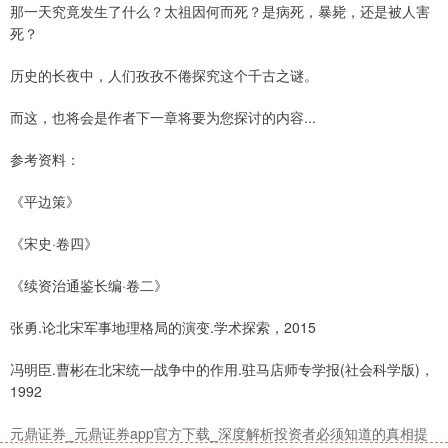
那一天究竟发生了什么？太祖因何而死？是病死，暴毙，还是被人害
死？
深证成指
14311.01
+200.89
+1.42%
历史的长夜中，人们孜孜不倦探究这个千古之谜。
而这，也将会是作者下一章将要为您探讨的内容...
参考资料：
《平边策》
《宋史·卷四》
沪深300
4694.44
+43.13
+0.93%
《续资治通鉴长编·卷二》
张勇.论北宋军事地理格局的演变.学术探索，2015
冯明臣.曹彬在北宋统一战争中的作用.驻马店师专学报(社会科学版)，
1992
元鼎证券_元鼎证券app官方下载_深度解析投资者必须知道的真相提