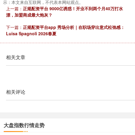
示：本文来自互联网，不代表本网站观点。
上一篇：
正规配资平台 9000亿诱惑！开业不到两个月40万打水
北证50
1134.24
+11.37
+1.01%
漂，加盟商成最大炮灰？
下一篇：
正规配资平台app 秀场分析｜在职场穿出意式松弛感：
Luisa Spagnoli 2026春夏
相关文章
创业板指
3563.12
+47.56
+1.35%
相关评论
大盘指数行情走势
基金指数
7242.10
+12.30
+0.17%