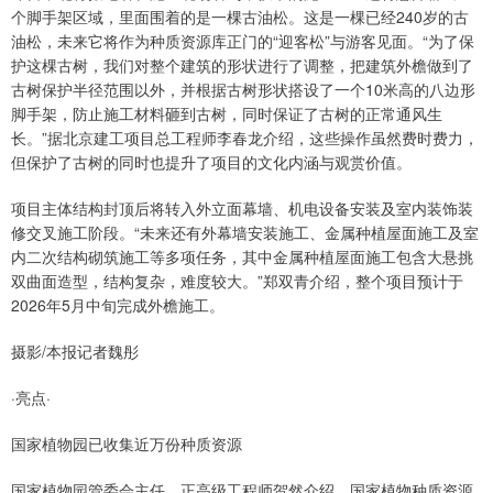
个脚手架区域，里面围着的是一棵古油松。这是一棵已经240岁的古
油松，未来它将作为种质资源库正门的“迎客松”与游客见面。“为了保
护这棵古树，我们对整个建筑的形状进行了调整，把建筑外檐做到了
古树保护半径范围以外，并根据古树形状搭设了一个10米高的八边形
脚手架，防止施工材料砸到古树，同时保证了古树的正常通风生
长。”据北京建工项目总工程师李春龙介绍，这些操作虽然费时费力，
但保护了古树的同时也提升了项目的文化内涵与观赏价值。
项目主体结构封顶后将转入外立面幕墙、机电设备安装及室内装饰装
修交叉施工阶段。“未来还有外幕墙安装施工、金属种植屋面施工及室
内二次结构砌筑施工等多项任务，其中金属种植屋面施工包含大悬挑
双曲面造型，结构复杂，难度较大。”郑双青介绍，整个项目预计于
2026年5月中旬完成外檐施工。
摄影/本报记者魏彤
·亮点·
国家植物园已收集近万份种质资源
国家植物园管委会主任、正高级工程师贺然介绍，国家植物种质资源