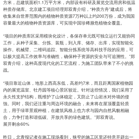
方米，总建筑面积1.1万平方米，内部设有科研及展览交流用房和低温
种质存储库。北京建工项目经理郑双青介绍，“种质方舟”建成后，将
收集来自世界范围内的植物种质资源7万种以上约200万份，成为我国
容量最大的植物种质资源库，可实现中国珍稀濒危植物全覆盖。
“项目的种质库区采用模块化设计，各保存单元既可独立运行又能协同
工作，从种子采集、分拣、装瓶，到入库、储存、出库，实现智能化
操作。机械臂、二维码追踪、智能分拣系统等高科技手段的应用，可
以极大提高工作效率与准确性，确保种子资源的安全与可追溯性。”郑
双青介绍，这种高度现代化的工艺流程，为施工团队带来了不小的挑
战。
“项目靠近山体，地形上西高东低，高差约7米，而且距离国家植物园
内的展览温室、牡丹园等核心景区较近。针对这些情况，我们采用了
永久性支护结构，既维护了山体稳定，又防止了山岩水对外墙的侵
蚀。同时，我们还注重与周边环境的融合，未来将在屋顶覆盖轻质
土，用于绿草景观种植，在建筑风格上也力求与园内自然风貌相融
合，力争打造和谐低碳、开放共享的绿色建筑。”郑双青说。
展开剩余60%
昨日，北青报记者在施工现场看到，狭窄的施工区里还特意开辟出一