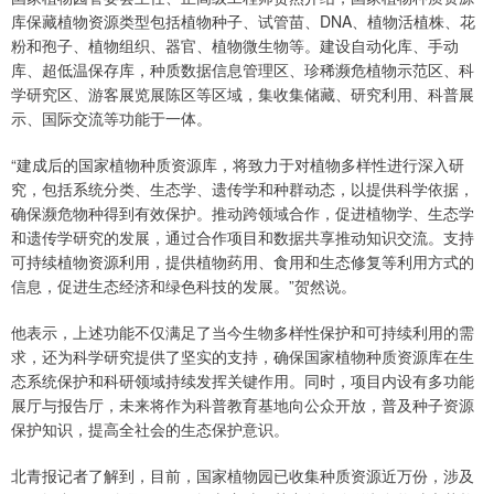
库保藏植物资源类型包括植物种子、试管苗、DNA、植物活植株、花
粉和孢子、植物组织、器官、植物微生物等。建设自动化库、手动
库、超低温保存库，种质数据信息管理区、珍稀濒危植物示范区、科
学研究区、游客展览展陈区等区域，集收集储藏、研究利用、科普展
示、国际交流等功能于一体。
“建成后的国家植物种质资源库，将致力于对植物多样性进行深入研
究，包括系统分类、生态学、遗传学和种群动态，以提供科学依据，
确保濒危物种得到有效保护。推动跨领域合作，促进植物学、生态学
和遗传学研究的发展，通过合作项目和数据共享推动知识交流。支持
可持续植物资源利用，提供植物药用、食用和生态修复等利用方式的
信息，促进生态经济和绿色科技的发展。”贺然说。
他表示，上述功能不仅满足了当今生物多样性保护和可持续利用的需
求，还为科学研究提供了坚实的支持，确保国家植物种质资源库在生
态系统保护和科研领域持续发挥关键作用。同时，项目内设有多功能
展厅与报告厅，未来将作为科普教育基地向公众开放，普及种子资源
保护知识，提高全社会的生态保护意识。
北青报记者了解到，目前，国家植物园已收集种质资源近万份，涉及