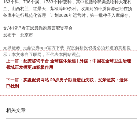
163个科、736个属、1783个种/变种，其中包括珍稀濒危物种大花杓
兰、山西杓兰、红景天、紫椴等50余种。收集到的种质资源已经在预
备库中进行规范化管理，计划2026年运营时，第一批种子入库保存。
文/本报记者王斌最靠谱股票配资平台
发布于：北京市
元鼎证券_元鼎证券app官方下载_深度解析投资者必须知道的真相提
示：本文来自互联网，不代表本网站观点。
上一篇：
配资咨询平台 全球媒体聚焦 | 外媒：中国在全球卫生治理
领域正发挥更加积极作用
下一篇：
实盘配资网站 29岁男子独自进山失联，父亲证实：遗体
已找到
相关文章